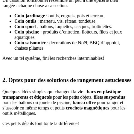
Un cabanon fonctionnel ressemble un peu à une épicerie bien
rangée : chaque chose a sa section.
Coin jardinage
: outils, engrais, pots et terreau.
Coin outils
: marteau, vis, râteau, tondeuse.
Coin sport
: ballons, raquettes, casques, trottinettes.
Coin piscine
: produits d’entretien, flotteurs, filets et jeux
aquatiques.
Coin saisonnier
: décorations de Noël, BBQ d’appoint,
chaises pliantes.
Avec un tel système, fini les recherches interminables!
2. Optez pour des solutions de rangement astucieuses
Quelques idées simples qui changent la vie :
bacs en plastique
transparents et étiquetés
pour les petits objets,
filets suspendus
pour les ballons ou jouets de piscine,
banc-coffre
pour ranger et
s’asseoir en même temps et petits
crochets magnétiques
pour les
outils métalliques.
Ces petits détails font toute la différence!