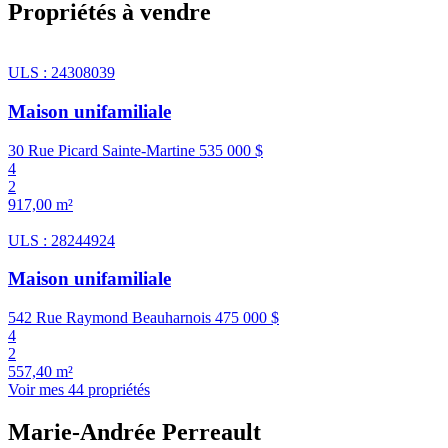
Propriétés à vendre
ULS : 24308039
Maison unifamiliale
30 Rue Picard Sainte-Martine
535 000 $
4
2
917,00 m²
ULS : 28244924
Maison unifamiliale
542 Rue Raymond Beauharnois
475 000 $
4
2
557,40 m²
Voir mes 44 propriétés
Marie-Andrée Perreault