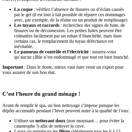
La coque
: vérifiez l’absence de fissures ou d’éclats causés
par le gel (il est tout à fait possible de réparer ces dommages
avec, par exemple, de la résine ou un produit de remplissage)
Les tuyaux et raccords
: recherchez des signes de fuite, de
fissures ou de déconnexion. Les petites fuites peuvent être
colmatées facilement par un ruban d’étanchéité, mais dans
certains cas, le remplacement du tuyau défectueux est
inévitable.
Le panneau de contrôle et l’électricité
: assurez-vous
qu’aucun câble n’est endommagé et que tout est bien branché.
Important
: Dans le doute, mieux vaut faire venir un expert pour
vous assurer de son bon état.
C’est l’heure du grand ménage !
Avant de remplir le spa, un bon nettoyage s’impose puisque les
dépôts accumulés pendant l’hiver peuvent nuire à la qualité de l’eau:
Utilisez un
nettoyant doux
(non moussant… pour éviter la
catastrophe !) afin de nettoyer la cuve.
Lavez ou remplacez les
filtres
(idéalement tous les 6 à 12