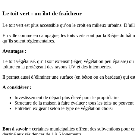
Le toit vert : un îlot de fraîcheur
Le toit vert est plus accessible qu’on le croit en milieux urbains. D’aill
En ville comme en campagne, les toits verts sont par la Régie du bâtim
qu’ils soient réglementaires.
Avantages :
Le toit végétalisé, qu’il soit extensif (léger, végétation peu épaisse) 
toiture en la protégeant des rayons UV et des intempéries.
Il permet aussi d’éliminer une surface (en béton ou en bardeau) qui est
À considérer :
Investissement de départ plus élevé pour le propriétaire
Structure de la maison à faire évaluer : tous les toits ne peuvent 
Entretien exigeant selon le type de végétation choisi
Bon à savoir :
certaines municipalités offrent des subventions pour en
destiné aux résidences de 1 à 5 logements.